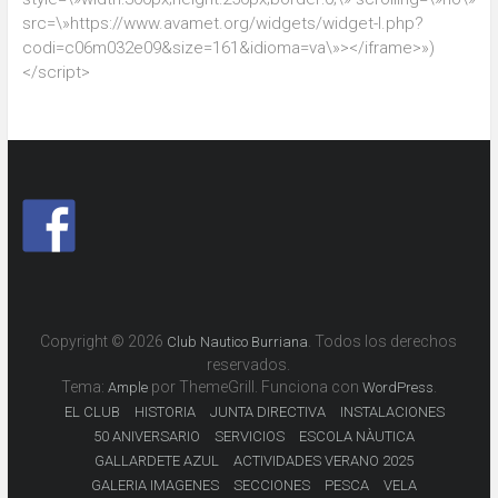
src=\»https://www.avamet.org/widgets/widget-l.php?
codi=c06m032e09&size=161&idioma=va\»></iframe>»)
</script>
Copyright © 2026
. Todos los derechos
Club Nautico Burriana
reservados.
Tema:
por ThemeGrill. Funciona con
.
Ample
WordPress
EL CLUB
HISTORIA
JUNTA DIRECTIVA
INSTALACIONES
50 ANIVERSARIO
SERVICIOS
ESCOLA NÀUTICA
GALLARDETE AZUL
ACTIVIDADES VERANO 2025
GALERIA IMAGENES
SECCIONES
PESCA
VELA