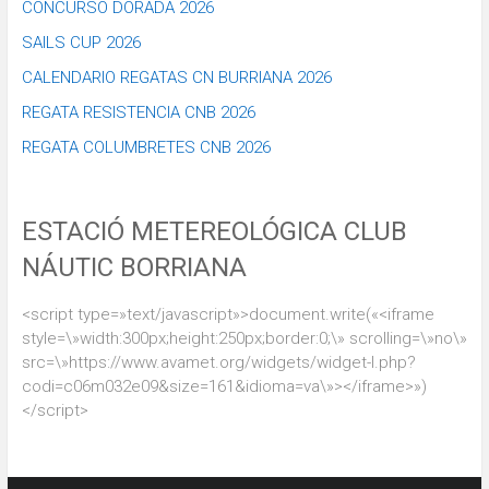
CONCURSO DORADA 2026
SAILS CUP 2026
CALENDARIO REGATAS CN BURRIANA 2026
REGATA RESISTENCIA CNB 2026
REGATA COLUMBRETES CNB 2026
ESTACIÓ METEREOLÓGICA CLUB
NÁUTIC BORRIANA
<script type=»text/javascript»>document.write(«<iframe
style=\»width:300px;height:250px;border:0;\» scrolling=\»no\»
src=\»https://www.avamet.org/widgets/widget-l.php?
codi=c06m032e09&size=161&idioma=va\»></iframe>»)
</script>