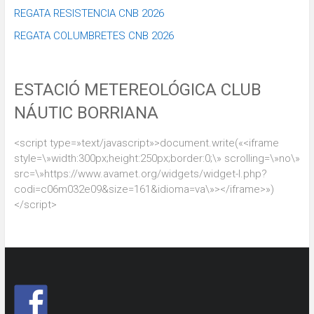
REGATA RESISTENCIA CNB 2026
REGATA COLUMBRETES CNB 2026
ESTACIÓ METEREOLÓGICA CLUB
NÁUTIC BORRIANA
<script type=»text/javascript»>document.write(«<iframe
style=\»width:300px;height:250px;border:0;\» scrolling=\»no\»
src=\»https://www.avamet.org/widgets/widget-l.php?
codi=c06m032e09&size=161&idioma=va\»></iframe>»)
</script>