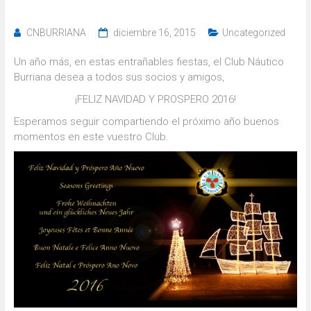
CNBURRIANA
diciembre 16, 2015
Uncategorized
Un año más, en estas entrañables fiestas, el Club Náutico
Burriana desea a todos sus socios y amigos,
¡FELIZ NAVIDAD Y PROSPERO 2016!
Esperamos seguir compartiendo el próximo año buenos
momentos en este vuestro Club.