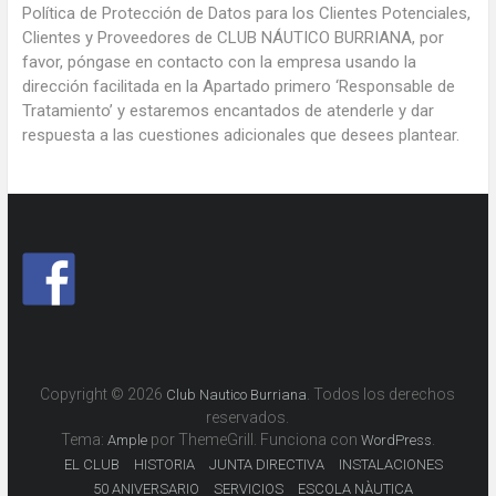
Política de Protección de Datos para los Clientes Potenciales,
Clientes y Proveedores de CLUB NÁUTICO BURRIANA, por
favor, póngase en contacto con la empresa usando la
dirección facilitada en la Apartado primero ‘Responsable de
Tratamiento’ y estaremos encantados de atenderle y dar
respuesta a las cuestiones adicionales que desees plantear.
Copyright © 2026
. Todos los derechos
Club Nautico Burriana
reservados.
Tema:
por ThemeGrill. Funciona con
.
Ample
WordPress
EL CLUB
HISTORIA
JUNTA DIRECTIVA
INSTALACIONES
50 ANIVERSARIO
SERVICIOS
ESCOLA NÀUTICA