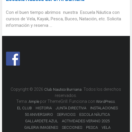
Con el buen tiempo abrimos nuestra Escuela Náutica con
cursos de Vela, Kayak, Pesca, Buceo, Natación, etc. Solicita
información y reserva ...
Copyright © 2026
. Todos los derechos
Club Nautico Burriana
reservados.
Tema:
por ThemeGrill. Funciona con
.
Ample
WordPress
EL CLUB
HISTORIA
JUNTA DIRECTIVA
INSTALACIONES
50 ANIVERSARIO
SERVICIOS
ESCOLA NÀUTICA
GALLARDETE AZUL
ACTIVIDADES VERANO 2025
GALERIA IMAGENES
SECCIONES
PESCA
VELA