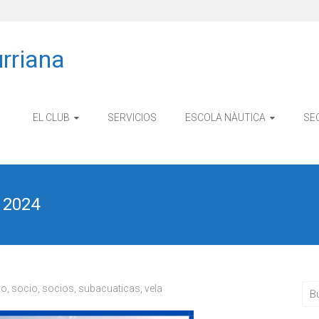
rriana
EL CLUB
SERVICIOS
ESCOLA NÀUTICA
SE
 2024
mo
,
socio
,
socios
,
subacuaticas
,
vela