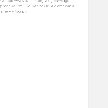
=\»https://www.avamet.org/widgets/widget-
hp?codi=c06m032e09&size=161&idioma=va\»>
frame>»)</script>