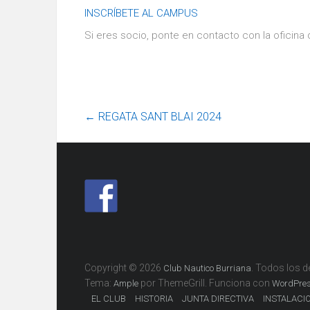
INSCRÍBETE AL CAMPUS
Si eres socio, ponte en contacto con la oficina d
←
REGATA SANT BLAI 2024
Copyright © 2026
. Todos los 
Club Nautico Burriana
Tema:
por ThemeGrill. Funciona con
Ample
WordPre
EL CLUB
HISTORIA
JUNTA DIRECTIVA
INSTALACI