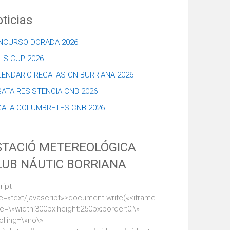
ticias
NCURSO DORADA 2026
LS CUP 2026
LENDARIO REGATAS CN BURRIANA 2026
ATA RESISTENCIA CNB 2026
GATA COLUMBRETES CNB 2026
STACIÓ METEREOLÓGICA
LUB NÁUTIC BORRIANA
ript
e=»text/javascript»>document.write(«<iframe
le=\»width:300px;height:250px;border:0;\»
olling=\»no\»