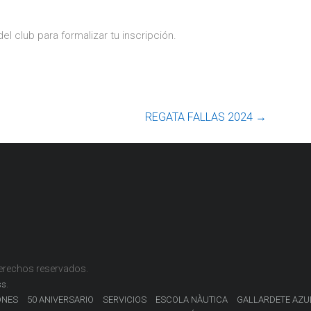
el club para formalizar tu inscripción.
REGATA FALLAS 2024
→
derechos reservados.
.
ss
ONES
50 ANIVERSARIO
SERVICIOS
ESCOLA NÀUTICA
GALLARDETE AZU