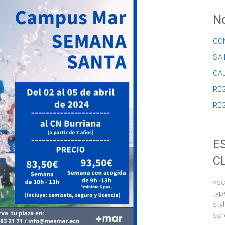
No
CO
SAI
CA
REG
RE
E
C
<sc
typ
sty
scr