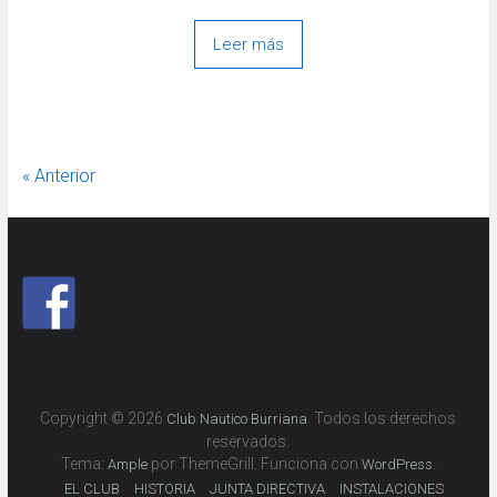
Leer más
« Anterior
Copyright © 2026
. Todos los derechos
Club Nautico Burriana
reservados.
Tema:
por ThemeGrill. Funciona con
.
Ample
WordPress
EL CLUB
HISTORIA
JUNTA DIRECTIVA
INSTALACIONES