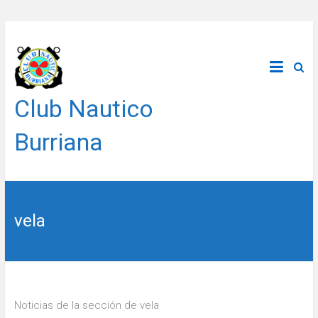
Saltar
al
contenido
Club Nautico
Burriana
vela
Noticias de la sección de vela