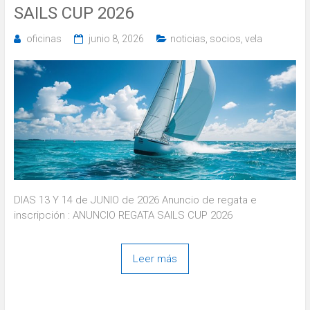
SAILS CUP 2026
oficinas
junio 8, 2026
noticias
,
socios
,
vela
DIAS 13 Y 14 de JUNIO de 2026 Anuncio de regata e
inscripción : ANUNCIO REGATA SAILS CUP 2026
Leer más