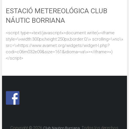
ESTACIÓ METEREOLÓGICA CLUB
NÁUTIC BORRIANA
<script type=»text/javascript»>document.write(«<iframe
style=\»width:300px;height:250px;border:0;\» scrolling=\»no\»
src=\»https://www.avamet.org/widgets/widget-l.php?
codi=c06m032e09&size=161&idioma=va\»></iframe>»)
</script>
Copyright © 2026
. Todos los derechos
Club Nautico Burriana