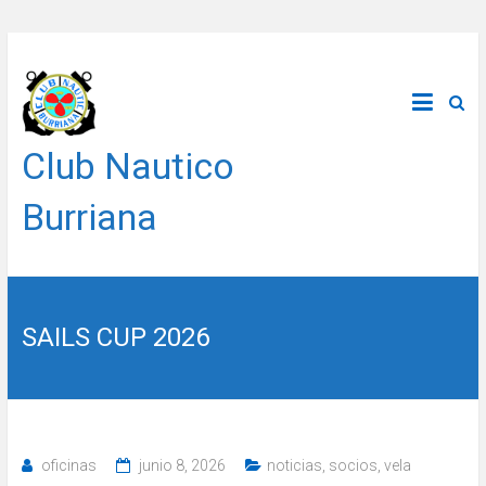
Saltar
al
contenido
Club Nautico
Burriana
SAILS CUP 2026
oficinas
junio 8, 2026
noticias
,
socios
,
vela