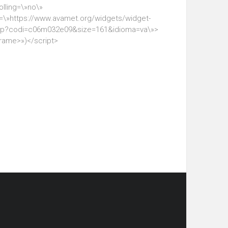
olling=\»no\»
=\»https://www.avamet.org/widgets/widget-
hp?codi=c06m032e09&size=161&idioma=va\»>
frame>»)</script>