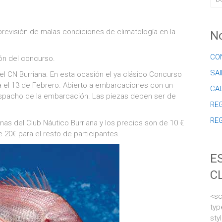
revisión de malas condiciones de climatología en la
No
CO
ón del concurso.
SAI
 CN Burriana. En esta ocasión el ya clásico Concurso
a el 13 de Febrero. Abierto a embarcaciones con un
CA
pacho de la embarcación. Las piezas deben ser de
REG
RE
inas del Club Náutico Burriana y los precios son de 10 €
 20€ para el resto de participantes.
E
C
<sc
typ
sty