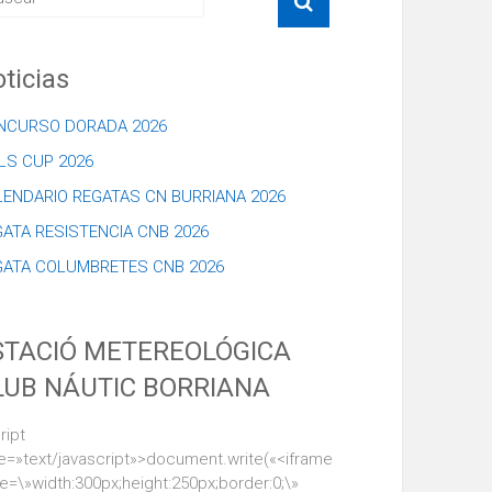
ticias
NCURSO DORADA 2026
LS CUP 2026
LENDARIO REGATAS CN BURRIANA 2026
ATA RESISTENCIA CNB 2026
GATA COLUMBRETES CNB 2026
STACIÓ METEREOLÓGICA
LUB NÁUTIC BORRIANA
ript
e=»text/javascript»>document.write(«<iframe
le=\»width:300px;height:250px;border:0;\»