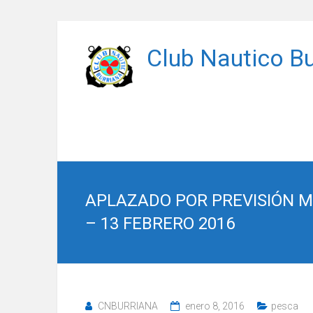
Saltar
al
Club Nautico Bu
contenido
APLAZADO POR PREVISIÓN M
– 13 FEBRERO 2016
CNBURRIANA
enero 8, 2016
pesca