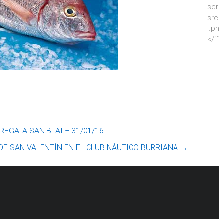
scr
src
l.p
</i
REGATA SAN BLAI – 31/01/16
DE SAN VALENTÍN EN EL CLUB NÁUTICO BURRIANA
→