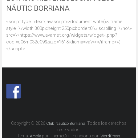
NÁUTIC BORRIANA
<script type=»text/javascript»>document.write(«<iframe
style=\»width:300px;height:250px;border:0;\» scrolling=\»no\»
src=\»https://www.avamet.org/widgets/widget-l.php?
codi=c06m032e09&size=161&idioma=va\»></iframe>»)
</script>
Copyright © 2026
. Todos los derechos
Club Nautico Burriana
reservados.
Tema:
por ThemeGrill. Funciona con
.
Ample
WordPress