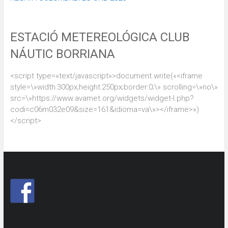
ESTACIÓ METEREOLÓGICA CLUB
NÁUTIC BORRIANA
<script type=»text/javascript»>document.write(«<iframe
style=\»width:300px;height:250px;border:0;\» scrolling=\»no\»
src=\»https://www.avamet.org/widgets/widget-l.php?
codi=c06m032e09&size=161&idioma=va\»></iframe>»)
</script>