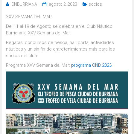
CNBURRIANA
agosto 2, 2023
socios
XXV SEMANA DEL MAR
Del 11 al 19 de Agosto se celebra en el Club Náutico
Burriana la XXV Semana del Mar.
Regatas, concursos de pesca, pa i porta, actividades
náuticas y un sin fin de entretenimientos más para los
socios del club.
Programa XXV Semana del Mar:
programa CNB 2023