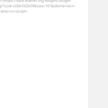
=\»https://www.avamet.org/widgets/widget-
hp?codi=c06m032e09&size=161&idioma=va\»>
frame>»)</script>