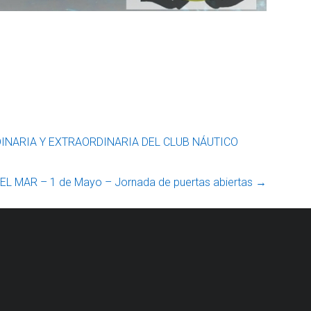
NARIA Y EXTRAORDINARIA DEL CLUB NÁUTICO
L MAR – 1 de Mayo – Jornada de puertas abiertas
→