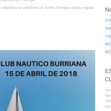
co Burriana se celebrara el Trofeo Semana Santa, regata
No
CO
SAI
CA
REG
RE
E
C
<sc
typ
sty
scr