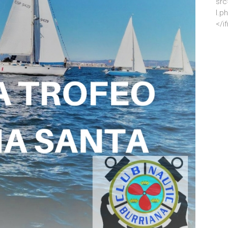
src
l.p
</i