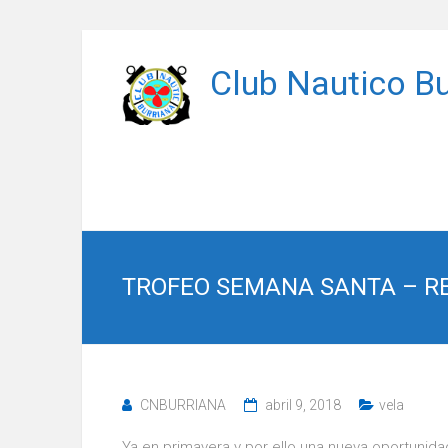
Saltar
al
Club Nautico Bu
contenido
TROFEO SEMANA SANTA – REG
CNBURRIANA
abril 9, 2018
vela
Ya en primavera y por ello una nueva oportunid