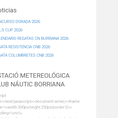
ticias
NCURSO DORADA 2026
LS CUP 2026
LENDARIO REGATAS CN BURRIANA 2026
ATA RESISTENCIA CNB 2026
GATA COLUMBRETES CNB 2026
STACIÓ METEREOLÓGICA
LUB NÁUTIC BORRIANA
ript
e=»text/javascript»>document.write(«<iframe
le=\»width:300px;height:250px;border:0;\»
olling=\»no\»