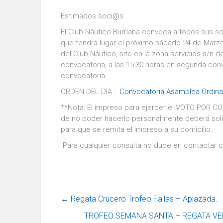
Estimados soci@s:
El Club Náutico Burriana convoca a todos sus soc
que tendrá lugar el próximo sábado 24 de Marzo 
del Club Náutico, sito en la zona servicios s/n d
convocatoria, a las 15:30 horas en segunda convo
convocatoria.
ORDEN DEL DIA :
Convocatoria Asamblea Ordinar
**Nota: El impreso para ejercer el VOTO POR CO
de no poder hacerlo personalmente deberá solic
para que se remita el impreso a su domicilio.
Para cualquier consulta no dude en contactar c
←
Regata Crucero Trofeo Fallas – Aplazada.
TROFEO SEMANA SANTA – REGATA VEL