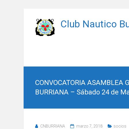
Saltar
al
Club Nautico Bu
contenido
CONVOCATORIA ASAMBLEA GE
BURRIANA – Sábado 24 de Ma
CNBURRIANA
marzo 7, 2018
socios