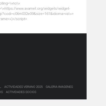
olling=\»no\»
=\»https://www.avamet.org/widgets/widget-
hp?codi=c06m032e09&size=161&idioma=va\»>
frame>»)</script>
L
ACTIVIDADES VERANO 2025
GALERIA IMAGENES
OS
ACTIVIDADES SOCIOS