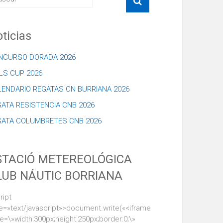
ticias
NCURSO DORADA 2026
LS CUP 2026
LENDARIO REGATAS CN BURRIANA 2026
ATA RESISTENCIA CNB 2026
GATA COLUMBRETES CNB 2026
STACIÓ METEREOLÓGICA
LUB NÁUTIC BORRIANA
ript
e=»text/javascript»>document.write(«<iframe
le=\»width:300px;height:250px;border:0;\»