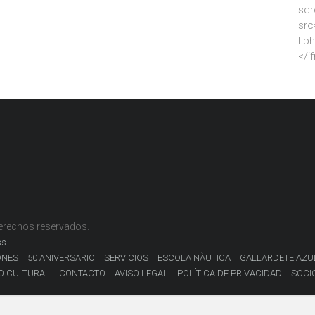
scr
src
l.p
</i
derechos reservados.
.
ss
ONES
50 ANIVERSARIO
SERVICIOS
ESCOLA NÀUTICA
GALLARDETE AZU
O CULTURAL
CONTACTO
AVISO LEGAL
POLÍTICA DE PRIVACIDAD
SOCI