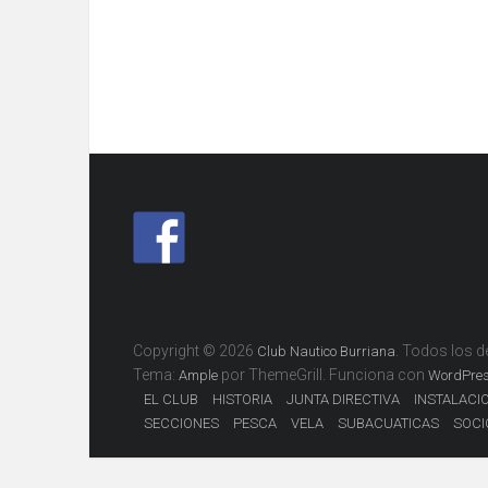
Copyright © 2026
. Todos los 
Club Nautico Burriana
Tema:
por ThemeGrill. Funciona con
Ample
WordPre
EL CLUB
HISTORIA
JUNTA DIRECTIVA
INSTALACI
SECCIONES
PESCA
VELA
SUBACUATICAS
SOCI