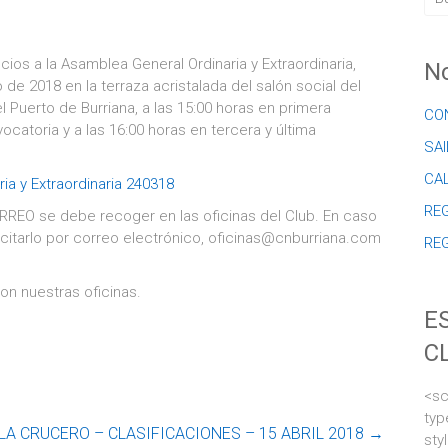
ios a la Asamblea General Ordinaria y Extraordinaria,
No
de 2018 en la terraza acristalada del salón social del
el Puerto de Burriana, a las 15:00 horas en primera
CO
catoria y a las 16:00 horas en tercera y última
SAI
CA
ia y Extraordinaria 240318
REG
RREO se debe recoger en las oficinas del Club. En caso
itarlo por correo electrónico, oficinas@cnburriana.com
RE
on nuestras oficinas.
E
C
<sc
typ
A CRUCERO – CLASIFICACIONES – 15 ABRIL 2018
→
sty