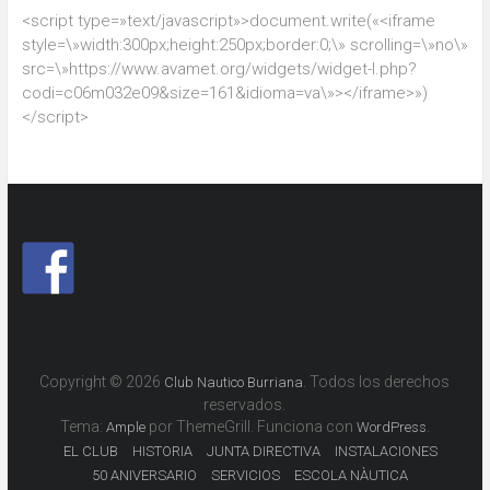
<script type=»text/javascript»>document.write(«<iframe
style=\»width:300px;height:250px;border:0;\» scrolling=\»no\»
src=\»https://www.avamet.org/widgets/widget-l.php?
codi=c06m032e09&size=161&idioma=va\»></iframe>»)
</script>
Copyright © 2026
. Todos los derechos
Club Nautico Burriana
reservados.
Tema:
por ThemeGrill. Funciona con
.
Ample
WordPress
EL CLUB
HISTORIA
JUNTA DIRECTIVA
INSTALACIONES
50 ANIVERSARIO
SERVICIOS
ESCOLA NÀUTICA