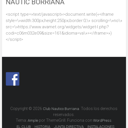
NÁUTIC BORRIANA
<script type=»text/javascript»>document.write(«<iframe
style=\»width:300px;height:250px;border:0;\» scrolling=\»no\»
src=\»https://www.avamet.org/widgets/widget-l.php?
codi=c06m032e09&size=161&idioma=va\»></iframe>»)
</script>
Copyright © 2026
. Todos los derechos
Club Nautico Burriana
reservados.
Tema:
por ThemeGrill. Funciona con
.
Ample
WordPress
EL CLUB
HISTORIA
JUNTA DIRECTIVA
INSTALACIONES