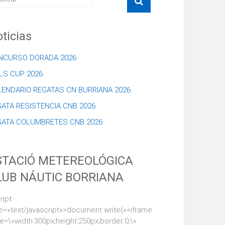
ticias
NCURSO DORADA 2026
LS CUP 2026
LENDARIO REGATAS CN BURRIANA 2026
ATA RESISTENCIA CNB 2026
GATA COLUMBRETES CNB 2026
STACIÓ METEREOLÓGICA
LUB NÁUTIC BORRIANA
ript
e=»text/javascript»>document.write(«<iframe
le=\»width:300px;height:250px;border:0;\»