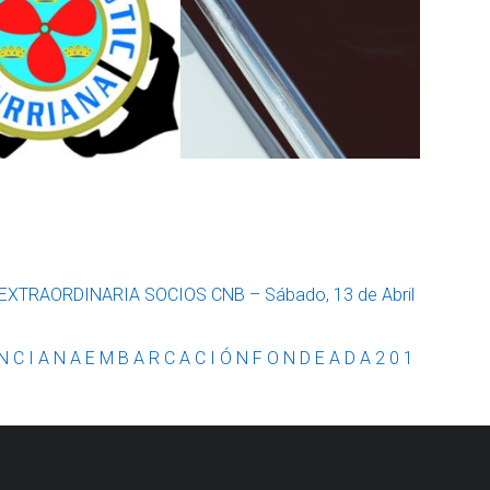
TRAORDINARIA SOCIOS CNB – Sábado, 13 de Abril
N C I A N A E M B A R C A C I Ó N F O N D E A D A 2 0 1