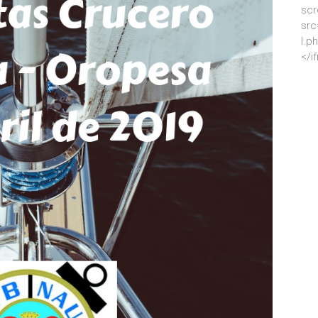
scr
src
l.p
</i