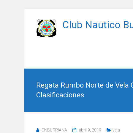
Saltar
al
Club Nautico Bu
contenido
Regata Rumbo Norte de Vela C
Clasificaciones
CNBURRIANA
abril 9, 2019
vela