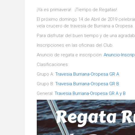
¡Ya es primavera! ¡Tiempo de Regatas!
El próximo domingo 14 de Abril de 2019 celebr
vela crucero de travesía de Burriana a Oropesa.
Para disfrutar del buen tiempo y de una agrada
Inscripciones en las oficinas del Club.
Anuncio de regata e inscripción:
Anuncio-Inscri
Clasificaciones:
Grupo A:
Travesia Burriana-Oropesa GR A
Grupo B:
Travesia Burriana-Oropesa GR B
General:
Travesia Burriana-Oropesa GR A y B