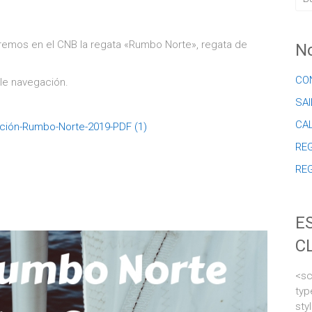
aremos en el CNB la regata «Rumbo Norte», regata de
No
CO
ble navegación.
SAI
CA
pción-Rumbo-Norte-2019-PDF (1)
REG
RE
E
C
<sc
typ
sty