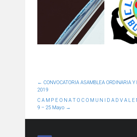
←
CONVOCATORIA ASAMBLEA ORDINARIA Y EX
2019
C A M P E O N A T O C O M U N I D A D V A L E 
9 – 25 Mayo
→