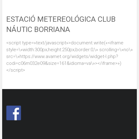
ESTACIÓ METEREOLÓGICA CLUB
NÁUTIC BORRIANA
<script type=»text/javascript»>document.write(«<iframe
style=\»width:300px;height:250px;border:0;\» scrolling=\»no\»
src=\»https://www.avamet.org/widgets/widget-l.php?
codi=c06m032e09&size=161&idioma=va\»></iframe>»)
</script>