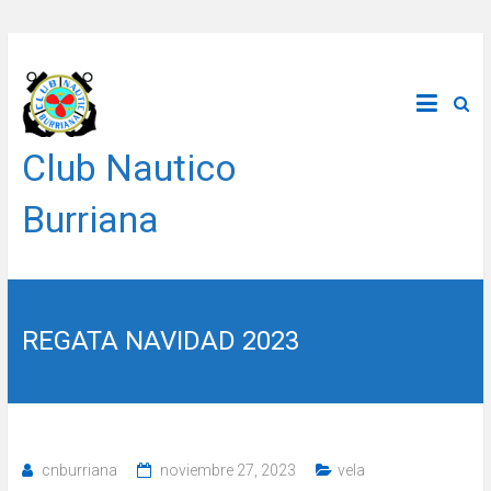
Saltar
al
contenido
Club Nautico
Burriana
REGATA NAVIDAD 2023
cnburriana
noviembre 27, 2023
vela