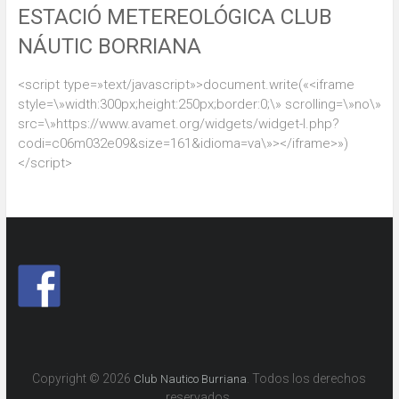
ESTACIÓ METEREOLÓGICA CLUB
NÁUTIC BORRIANA
<script type=»text/javascript»>document.write(«<iframe
style=\»width:300px;height:250px;border:0;\» scrolling=\»no\»
src=\»https://www.avamet.org/widgets/widget-l.php?
codi=c06m032e09&size=161&idioma=va\»></iframe>»)
</script>
Copyright © 2026
. Todos los derechos
Club Nautico Burriana
reservados.