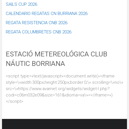
SAILS CUP 2026
CALENDARIO REGATAS CN BURRIANA 2026
REGATA RESISTENCIA CNB 2026
REGATA COLUMBRETES CNB 2026
ESTACIÓ METEREOLÓGICA CLUB
NÁUTIC BORRIANA
<script type=»text/javascript»>document.write(«<iframe
style=\»width:300px;height:250px;border:0;\» scrolling=\»no\»
src=\»https://www.avamet.org/widgets/widget-l.php?
codi=c06m032e09&size=161&idioma=va\»></iframe>»)
</script>