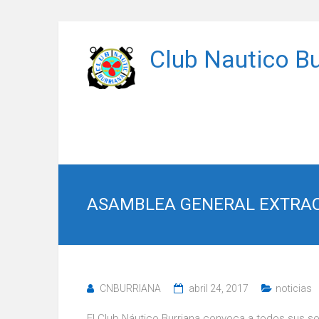
Saltar
al
Club Nautico Bu
contenido
ASAMBLEA GENERAL EXTRAOR
CNBURRIANA
abril 24, 2017
noticias
El Club Náutico Burriana convoca a todos sus so