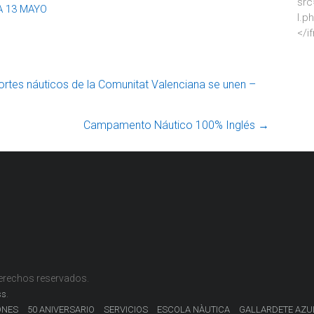
src
 13 MAYO
l.p
</i
tes náuticos de la Comunitat Valenciana se unen –
Campamento Náutico 100% Inglés
→
derechos reservados.
.
ss
ONES
50 ANIVERSARIO
SERVICIOS
ESCOLA NÀUTICA
GALLARDETE AZU