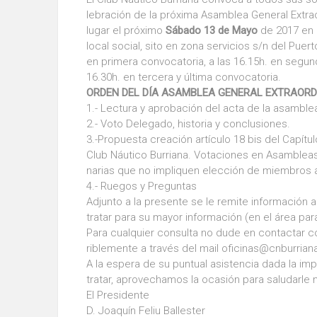
lebración de la próxima Asamblea General Extrao
lugar el próximo
Sábado 13 de Mayo
de 2017 en l
local social, sito en zona servicios s/n del Puert
en primera convocatoria, a las 16.15h. en segun
16.30h. en tercera y última convocatoria.
ORDEN DEL DÍA ASAMBLEA GENERAL EXTRAORD
1.- Lectura y aprobación del acta de la asamblea
2.- Voto Delegado, historia y conclusiones.
3.-Propuesta creación artículo 18 bis del Capítulo
Club Náutico Burriana. Votaciones en Asambleas 
narias que no impliquen elección de miembros a
4.- Ruegos y Preguntas
Adjunto a la presente se le remite información a
tratar para su mayor información (en el área par
Para cualquier consulta no dude en contactar co
riblemente a través del mail oficinas@cnburria
A la espera de su puntual asistencia dada la im
tratar, aprovechamos la ocasión para saludarle
El Presidente El Se
D. Joaquín Feliu Ballester D. Fra