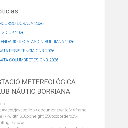
ticias
NCURSO DORADA 2026
LS CUP 2026
LENDARIO REGATAS CN BURRIANA 2026
ATA RESISTENCIA CNB 2026
GATA COLUMBRETES CNB 2026
STACIÓ METEREOLÓGICA
LUB NÁUTIC BORRIANA
ript
e=»text/javascript»>document.write(«<iframe
le=\»width:300px;height:250px;border:0;\»
olling=\»no\»