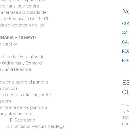
rdinaria, que tendrá
No
a terraza acristalada de
o de Burriana, a las 16.00h.
CO
da convocatoria y a las
SAI
INARIA – 13 MAYO
CA
 anterior
REG
 III de los Estatutos del
RE
Ordinarias y Extraordi-
 Junta Directiva.
E
dicional sobre el punto a
a socios)
C
n nuestras oficinas, prefe-
na.com
<sc
portancia de los puntos a
typ
 muy atentamente.
sty
cretario
scr
ncisco Ventura Verdegal