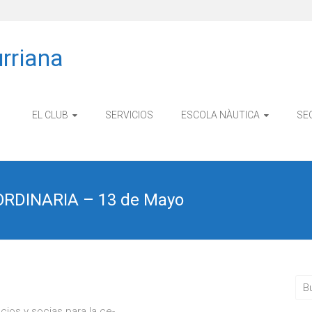
rriana
EL CLUB
SERVICIOS
ESCOLA NÀUTICA
SE
DINARIA – 13 de Mayo
cios y socias para la ce-