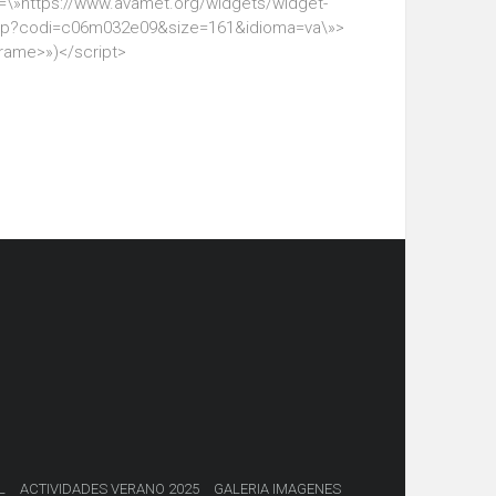
=\»https://www.avamet.org/widgets/widget-
hp?codi=c06m032e09&size=161&idioma=va\»>
frame>»)</script>
L
ACTIVIDADES VERANO 2025
GALERIA IMAGENES