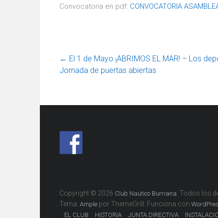
Convocatoria en pdf:
CONVOCATORIA ASAMBLEA
←
El 1 de Mayo ¡ABRIMOS EL MAR! – Los depor
Jornada de puertas abiertas
Copyright © 2026
. Todos los 
Club Nautico Burriana
Tema:
por ThemeGrill. Funciona con
Ample
WordPre
EL CLUB
HISTORIA
JUNTA DIRECTIVA
INSTALACI