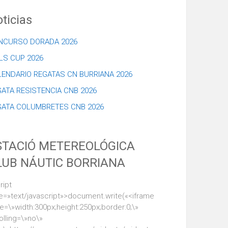
ticias
NCURSO DORADA 2026
LS CUP 2026
LENDARIO REGATAS CN BURRIANA 2026
ATA RESISTENCIA CNB 2026
GATA COLUMBRETES CNB 2026
STACIÓ METEREOLÓGICA
LUB NÁUTIC BORRIANA
ript
e=»text/javascript»>document.write(«<iframe
le=\»width:300px;height:250px;border:0;\»
olling=\»no\»