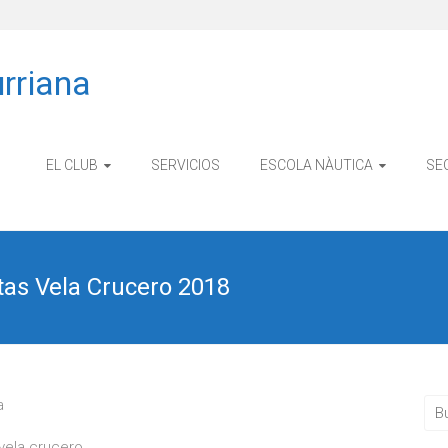
rriana
EL CLUB
SERVICIOS
ESCOLA NÀUTICA
SE
tas Vela Crucero 2018
a
vela crucero.