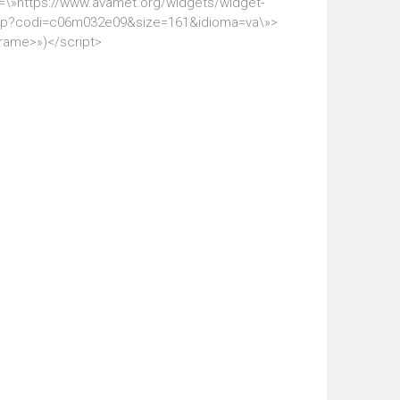
=\»https://www.avamet.org/widgets/widget-
hp?codi=c06m032e09&size=161&idioma=va\»>
frame>»)</script>