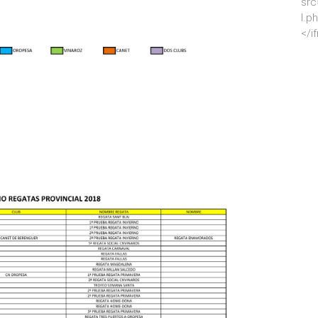
src
l.p
</i