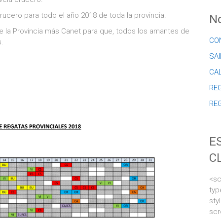
rucero para todo el año 2018 de toda la provincia.
No
e la Provincia más Canet para que, todos los amantes de
CO
s.
SAI
CA
REG
RE
E
C
<sc
typ
sty
scr