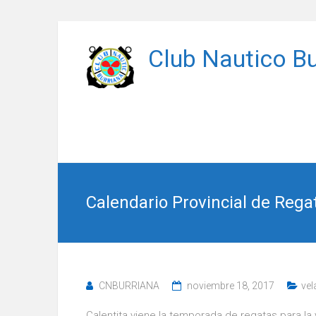
Saltar
al
Club Nautico Bu
contenido
Calendario Provincial de Rega
CNBURRIANA
noviembre 18, 2017
vel
Calentita viene la temporada de regatas para la 