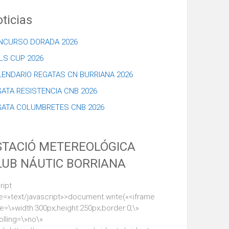
ticias
NCURSO DORADA 2026
LS CUP 2026
LENDARIO REGATAS CN BURRIANA 2026
ATA RESISTENCIA CNB 2026
GATA COLUMBRETES CNB 2026
STACIÓ METEREOLÓGICA
LUB NÁUTIC BORRIANA
ript
e=»text/javascript»>document.write(«<iframe
le=\»width:300px;height:250px;border:0;\»
olling=\»no\»