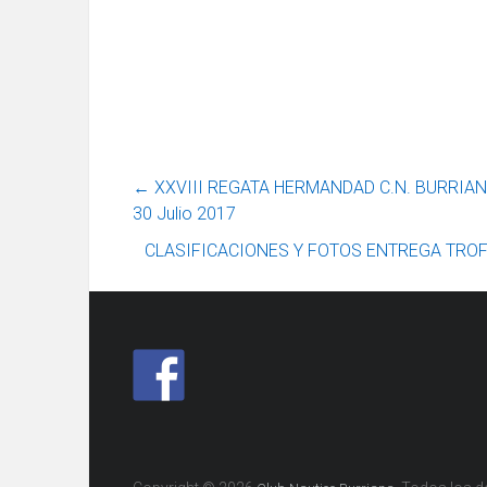
←
XXVIII REGATA HERMANDAD C.N. BURRIAN
30 Julio 2017
CLASIFICACIONES Y FOTOS ENTREGA TRO