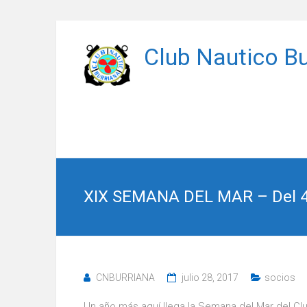
Saltar
al
Club Nautico Bu
contenido
XIX SEMANA DEL MAR – Del 4 
CNBURRIANA
julio 28, 2017
socios
Un año más aquí llega la Semana del Mar del Clu