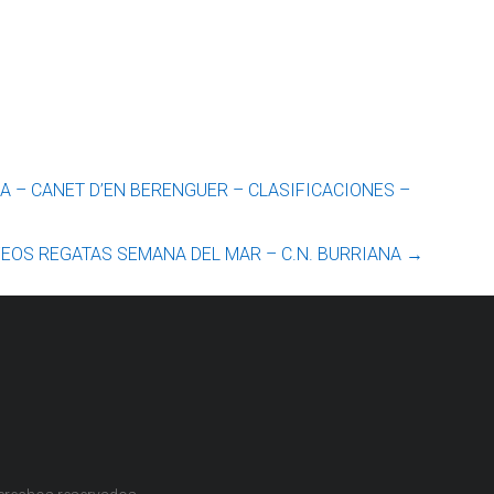
A – CANET D’EN BERENGUER – CLASIFICACIONES –
FEOS REGATAS SEMANA DEL MAR – C.N. BURRIANA
→