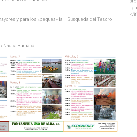
src
l.p
</i
ayores y para los «peques» la III Busqueda del Tesoro
 Náutic Burriana.