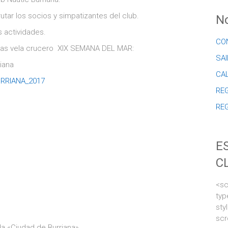
utar los socios y simpatizantes del club.
No
 actividades.
CO
gatas vela crucero XIX SEMANA DEL MAR:
SAI
iana
CA
URRIANA_2017
REG
RE
E
C
<sc
typ
sty
scr
 «Ciudad de Burriana»