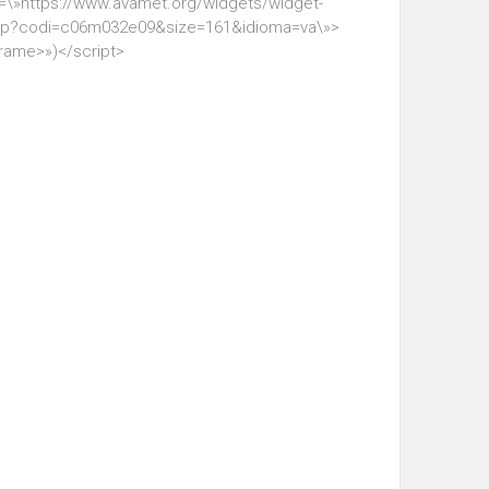
=\»https://www.avamet.org/widgets/widget-
hp?codi=c06m032e09&size=161&idioma=va\»>
frame>»)</script>