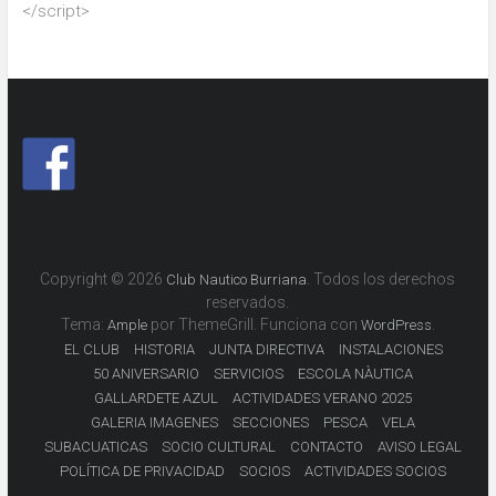
</script>
Copyright © 2026
. Todos los derechos
Club Nautico Burriana
reservados.
Tema:
por ThemeGrill. Funciona con
.
Ample
WordPress
EL CLUB
HISTORIA
JUNTA DIRECTIVA
INSTALACIONES
50 ANIVERSARIO
SERVICIOS
ESCOLA NÀUTICA
GALLARDETE AZUL
ACTIVIDADES VERANO 2025
GALERIA IMAGENES
SECCIONES
PESCA
VELA
SUBACUATICAS
SOCIO CULTURAL
CONTACTO
AVISO LEGAL
POLÍTICA DE PRIVACIDAD
SOCIOS
ACTIVIDADES SOCIOS