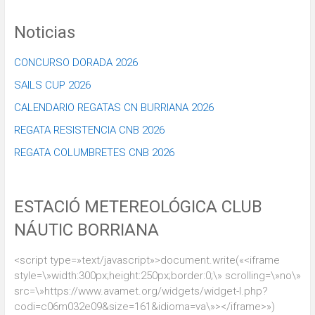
Noticias
CONCURSO DORADA 2026
SAILS CUP 2026
CALENDARIO REGATAS CN BURRIANA 2026
REGATA RESISTENCIA CNB 2026
REGATA COLUMBRETES CNB 2026
ESTACIÓ METEREOLÓGICA CLUB
NÁUTIC BORRIANA
<script type=»text/javascript»>document.write(«<iframe
style=\»width:300px;height:250px;border:0;\» scrolling=\»no\»
src=\»https://www.avamet.org/widgets/widget-l.php?
codi=c06m032e09&size=161&idioma=va\»></iframe>»)