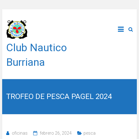
Saltar
al
contenido
Club Nautico
Burriana
TROFEO DE PESCA PAGEL 2024
oficinas
febrero 26, 2024
pesca