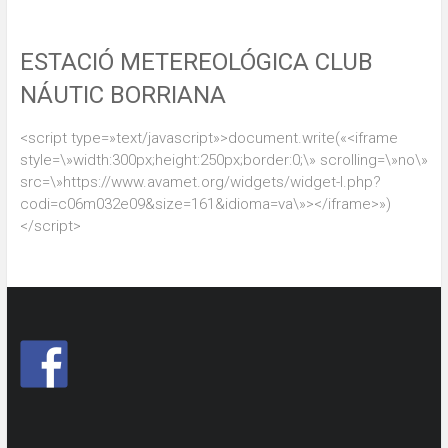
ESTACIÓ METEREOLÓGICA CLUB
NÁUTIC BORRIANA
<script type=»text/javascript»>document.write(«<iframe
style=\»width:300px;height:250px;border:0;\» scrolling=\»no\»
src=\»https://www.avamet.org/widgets/widget-l.php?
codi=c06m032e09&size=161&idioma=va\»></iframe>»)
</script>