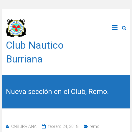
Saltar
al
contenido
Club Nautico
Burriana
Nueva sección en el Club, Remo.
CNBURRIANA
febrero 24, 2018
remo