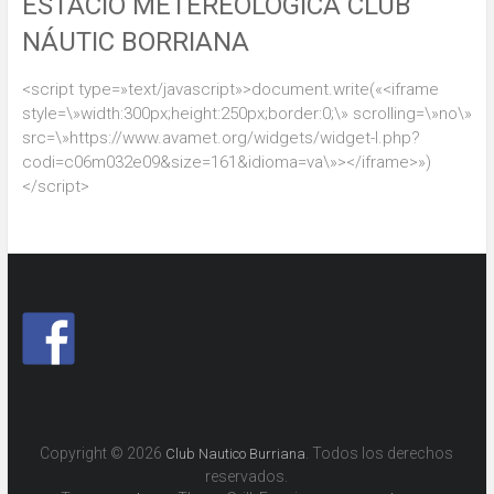
ESTACIÓ METEREOLÓGICA CLUB
NÁUTIC BORRIANA
<script type=»text/javascript»>document.write(«<iframe
style=\»width:300px;height:250px;border:0;\» scrolling=\»no\»
src=\»https://www.avamet.org/widgets/widget-l.php?
codi=c06m032e09&size=161&idioma=va\»></iframe>»)
</script>
Copyright © 2026
. Todos los derechos
Club Nautico Burriana
reservados.