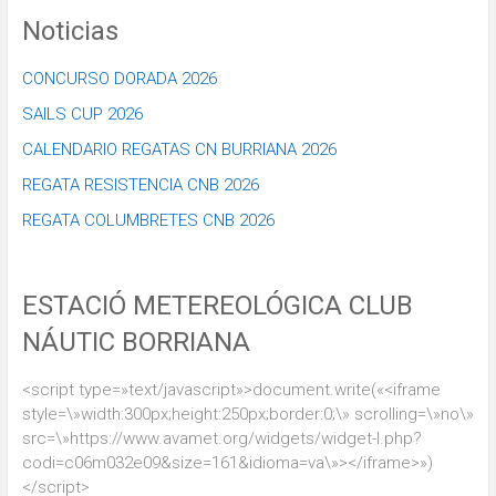
Noticias
CONCURSO DORADA 2026
SAILS CUP 2026
CALENDARIO REGATAS CN BURRIANA 2026
REGATA RESISTENCIA CNB 2026
REGATA COLUMBRETES CNB 2026
ESTACIÓ METEREOLÓGICA CLUB
NÁUTIC BORRIANA
<script type=»text/javascript»>document.write(«<iframe
style=\»width:300px;height:250px;border:0;\» scrolling=\»no\»
src=\»https://www.avamet.org/widgets/widget-l.php?
codi=c06m032e09&size=161&idioma=va\»></iframe>»)
</script>