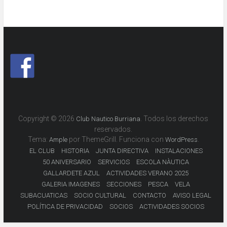
Copyright © 2026
. Todos los derechos
Club Nautico Burriana
reservados.
Tema:
por ThemeGrill. Funciona con
.
Ample
WordPress
EL CLUB
HISTORIA
JUNTA DIRECTIVA
INSTALACIONES
50 ANIVERSARIO
SERVICIOS
ESCOLA NÀUTICA
GALLARDETE AZUL
ACTIVIDADES VERANO 2025
GALERIA IMAGENES
SECCIONES
PESCA
VELA
SUBACUATICAS
SOCIO CULTURAL
CONTACTO
AVISO LEGAL
POLÍTICA DE PRIVACIDAD
SOCIOS
ACTIVIDADES SOCIOS