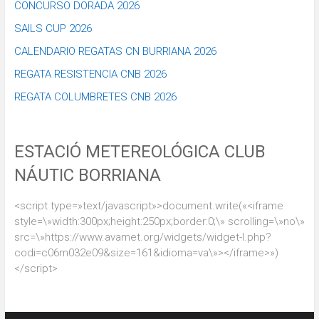
CONCURSO DORADA 2026
SAILS CUP 2026
CALENDARIO REGATAS CN BURRIANA 2026
REGATA RESISTENCIA CNB 2026
REGATA COLUMBRETES CNB 2026
ESTACIÓ METEREOLÓGICA CLUB
NÁUTIC BORRIANA
<script type=»text/javascript»>document.write(«<iframe
style=\»width:300px;height:250px;border:0;\» scrolling=\»no\»
src=\»https://www.avamet.org/widgets/widget-l.php?
codi=c06m032e09&size=161&idioma=va\»></iframe>»)
</script>