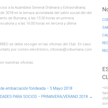
ios a la Asamblea General Ordinaria y Extraordinaria,
No
 2018 en la terraza acristalada del salón social del del
uerto de Burriana, a las 15:30 horas en primera
CO
catoria y a las 16:00 horas en tercera y última
SAI
CA
REG
RREO se debe recoger en las oficinas del Club. En caso
itarlo por correo electrónico, oficinas@cnburriana.com
RE
on nuestras oficinas.
E
C
<sc
e embarcación fondeada – 5 Mayo 2018
typ
IDADES PARA SOCIOS – PRIMAVERA/VERANO 2018
→
sty
scr