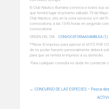
El Club Náutico Burriana convoca a todos sus soc
que tendrá lugar el próximo sábado 19 de Mayo de
Club Náutico, sito en la zona servicios s/n del P
convocatoria, a las 15:45 horas en segunda convo
convocatoria.
ORDEN DEL DIA :
CONVOCATORIAASAMBLEA (1)
**Nota: El impreso para ejercer el VOTO POR CO
de no poder hacerlo personalmente deberá solic
para que se remita el impreso a su domicilio.
Para cualquier consulta no dude en contactar c
←
CONCURSO DE LAS ESPECIES – Pesca desd
ACTIV