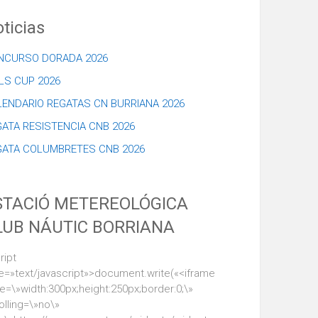
ticias
NCURSO DORADA 2026
LS CUP 2026
LENDARIO REGATAS CN BURRIANA 2026
ATA RESISTENCIA CNB 2026
GATA COLUMBRETES CNB 2026
STACIÓ METEREOLÓGICA
LUB NÁUTIC BORRIANA
ript
e=»text/javascript»>document.write(«<iframe
le=\»width:300px;height:250px;border:0;\»
olling=\»no\»