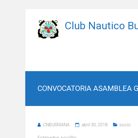
Saltar
al
Club Nautico Bu
contenido
CONVOCATORIA ASAMBLEA GE
CNBURRIANA
abril 30, 2018
socio
Estimados soci@s: