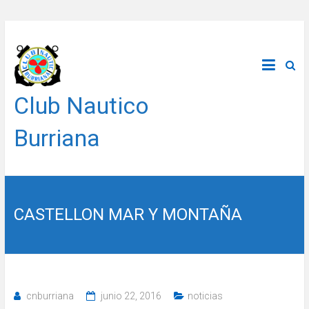
Saltar
al
contenido
Club Nautico
Burriana
CASTELLON MAR Y MONTAÑA
cnburriana
junio 22, 2016
noticias