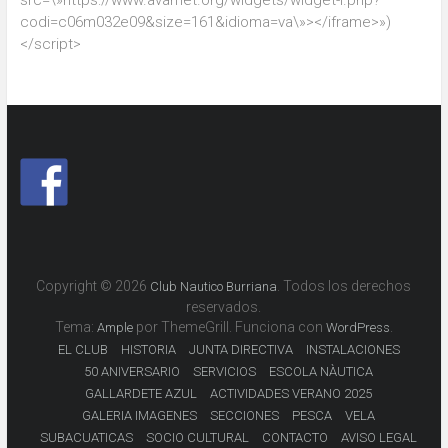
codi=c06m032e09&size=161&idioma=va\»></iframe>»)
</script>
Copyright © 2026
. Todos los derechos
Club Nautico Burriana
reservados.
Tema:
por ThemeGrill. Funciona con
.
Ample
WordPress
EL CLUB
HISTORIA
JUNTA DIRECTIVA
INSTALACIONES
50 ANIVERSARIO
SERVICIOS
ESCOLA NÀUTICA
GALLARDETE AZUL
ACTIVIDADES VERANO 2025
GALERIA IMAGENES
SECCIONES
PESCA
VELA
SUBACUATICAS
SOCIO CULTURAL
CONTACTO
AVISO LEGAL