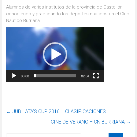
Alumnos de varios institutos de la provincia de Castellón
conociendo y practicando los deportes nauticos en el Club
Nautico Burriana
Reproductor
de
vídeo
00:00
02:04
←
JUBILATA’S CUP 2016 – CLASIFICACIONES
CINE DE VERANO – CN BURRIANA
→