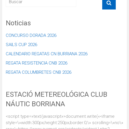
Noticias
CONCURSO DORADA 2026
SAILS CUP 2026
CALENDARIO REGATAS CN BURRIANA 2026
REGATA RESISTENCIA CNB 2026
REGATA COLUMBRETES CNB 2026
ESTACIÓ METEREOLÓGICA CLUB
NÁUTIC BORRIANA
<script type=»text/javascript»>document.write(«<iframe
style=\»width:300px;height:250px;border:0;\» scrolling=\»no\»
src=\»https://www.avamet.org/widgets/widget-l.php?