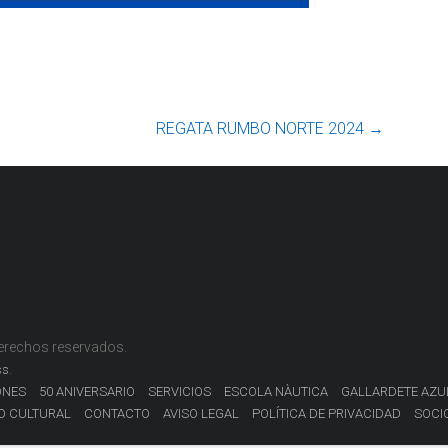
REGATA RUMBO NORTE 2024
→
derechos reservados.
.
ss
ONES
50 ANIVERSARIO
SERVICIOS
ESCOLA NÀUTICA
GALLARDETE AZU
O CULTURAL
CONTACTO
AVISO LEGAL
POLÍTICA DE PRIVACIDAD
SOCI