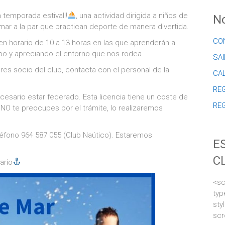
temporada estival!!
, una actividad dirigida a niños de
No
 mar a la par que practican deporte de manera divertida.
CO
en horario de 10 a 13 horas en las que aprenderán a
ipo y apreciando el entorno que nos rodea
SAI
 eres socio del club, contacta con el personal de la
CA
REG
cesario estar federado. Esta licencia tiene un coste de
RE
. NO te preocupes por el trámite, lo realizaremos
eléfono 964 587 055 (Club Naútico). Estaremos
E
C
ario
<sc
typ
sty
scr