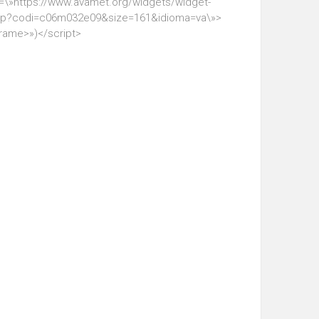
=\»https://www.avamet.org/widgets/widget-
hp?codi=c06m032e09&size=161&idioma=va\»>
frame>»)</script>