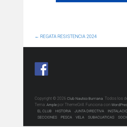
←
REGATA RESISTENCIA 2024
Copyright © 2026
. Todos los 
Club Nautico Burriana
Tema:
por ThemeGrill. Funciona con
Ample
WordPre
EL CLUB
HISTORIA
JUNTA DIRECTIVA
INSTALACI
SECCIONES
PESCA
VELA
SUBACUATICAS
SOCI