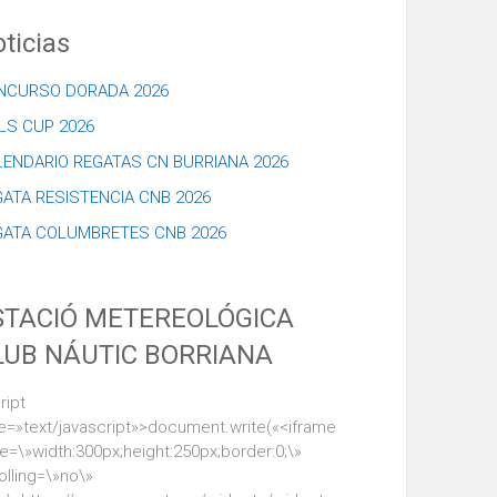
ticias
NCURSO DORADA 2026
LS CUP 2026
LENDARIO REGATAS CN BURRIANA 2026
ATA RESISTENCIA CNB 2026
GATA COLUMBRETES CNB 2026
STACIÓ METEREOLÓGICA
LUB NÁUTIC BORRIANA
ript
e=»text/javascript»>document.write(«<iframe
le=\»width:300px;height:250px;border:0;\»
olling=\»no\»