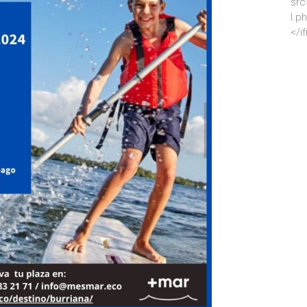
src
l.p
</i