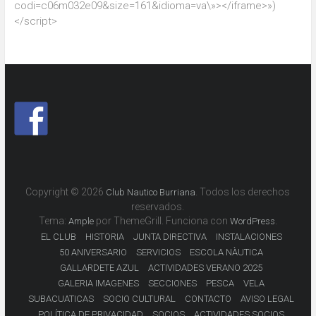
codi=c06m032e09&size=161&idioma=va\»></iframe>»)
</script>
Copyright © 2026
. Todos los derechos
Club Nautico Burriana
reservados.
Tema:
por ThemeGrill. Funciona con
.
Ample
WordPress
EL CLUB
HISTORIA
JUNTA DIRECTIVA
INSTALACIONES
50 ANIVERSARIO
SERVICIOS
ESCOLA NÀUTICA
GALLARDETE AZUL
ACTIVIDADES VERANO 2025
GALERIA IMAGENES
SECCIONES
PESCA
VELA
SUBACUATICAS
SOCIO CULTURAL
CONTACTO
AVISO LEGAL
POLÍTICA DE PRIVACIDAD
SOCIOS
ACTIVIDADES SOCIOS