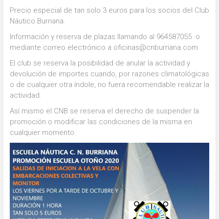
Precio especial de tan solo 3 euros para los socios del Club
Náutico Burriana.
Información y reserva de plazas llamando al 964587055 o
mediante correo electrónico a oficinas@cnburriana.com
El club se reserva la posibilidad de anular la actividad y
devolución de importes cuando, por razones climatológicas
o de cualquier otra índole, no fuera recomendable realizar la
actividad.
Así mismo el CNB se reserva el derecho de suspender la
promoción o modificar las condiciones de la misma en
cualquier momento.