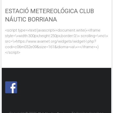
ESTACIÓ METEREOLÓGICA CLUB
NÁUTIC BORRIANA
<script type=»text/javascript»>document.write(«<iframe
style=\»width:300px;height:250px;border:0;\» scrolling=\»no\»
src=\»https://www.avamet.org/widgets/widget-l.php?
codi=c06m032e09&size=161&idioma=va\»></iframe>»)
</script>