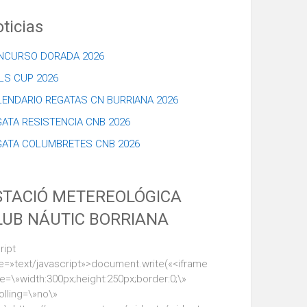
ticias
NCURSO DORADA 2026
LS CUP 2026
LENDARIO REGATAS CN BURRIANA 2026
ATA RESISTENCIA CNB 2026
GATA COLUMBRETES CNB 2026
STACIÓ METEREOLÓGICA
LUB NÁUTIC BORRIANA
ript
e=»text/javascript»>document.write(«<iframe
le=\»width:300px;height:250px;border:0;\»
olling=\»no\»