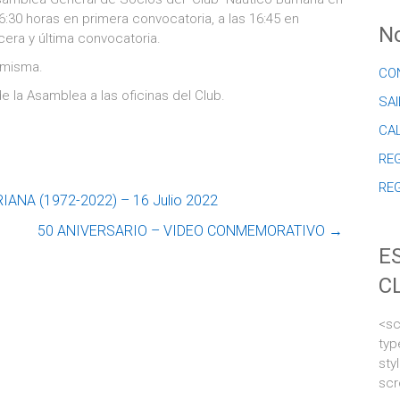
 16:30 horas en primera convocatoria, a las 16:45 en
No
cera y última convocatoria.
 misma.
CO
 la Asamblea a las oficinas del Club.
SAI
CA
REG
RE
NA (1972-2022) – 16 Julio 2022
50 ANIVERSARIO – VIDEO CONMEMORATIVO
→
E
C
<sc
typ
sty
scr