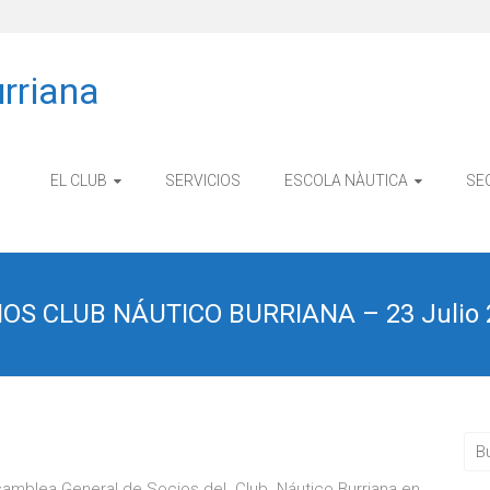
rriana
EL CLUB
SERVICIOS
ESCOLA NÀUTICA
SE
S CLUB NÁUTICO BURRIANA – 23 Julio 
Asamblea General de Socios del Club Náutico Burriana en