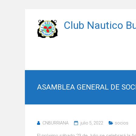
Saltar
al
Club Nautico Bu
contenido
ASAMBLEA GENERAL DE SOCIO
CNBURRIANA
julio 5, 2022
socios
El próximo sábado 23 de Julio se celebrará la 