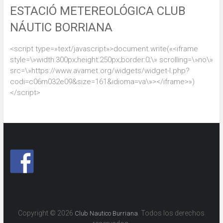
ESTACIÓ METEREOLÓGICA CLUB
NÁUTIC BORRIANA
<script type=»text/javascript»>document.write(«<iframe
style=\»width:300px;height:250px;border:0;\» scrolling=\»no\»
src=\»https://www.avamet.org/widgets/widget-l.php?
codi=c06m032e09&size=161&idioma=va\»></iframe>»)
</script>
Copyright © 2026
. Todos los derechos
Club Nautico Burriana