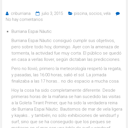
cnburriana
julio 3, 2015
piscina
,
socios
,
vela
No hay comentarios
Burriana Espai Nàutic
Burriana Espai Nàutic consiguió cumplir sus objetivos,
pero sobre todo hoy, domingo. Ayer con la amenaza de
tormenta, la actividad fue muy corta. El público se quedó
en casa a verlas llover, según dictaban las predicciones.
Pero no llovió, primero la meteorología respetó la regata,
y pasadas, las 16:00 horas, salió el sol. La jornada
finalizaba a las 17 horas… no dio espacio a mucha cosa.
Hoy la cosa ha sido completamente diferente. Desde
primeras horas de la mañana se han sucedido las visitas
a la Goleta Tirant Primer, que ha sido la verdadera reina
de Burriana Espai Nàutic. Bautismos de mar de vela ligera
y kayaks… y también, no sólo exhibiciones de windsurf y
surf, sino que se ha conseguido que los peques se
metieran en el mar con una tabla de surf y windsurf.