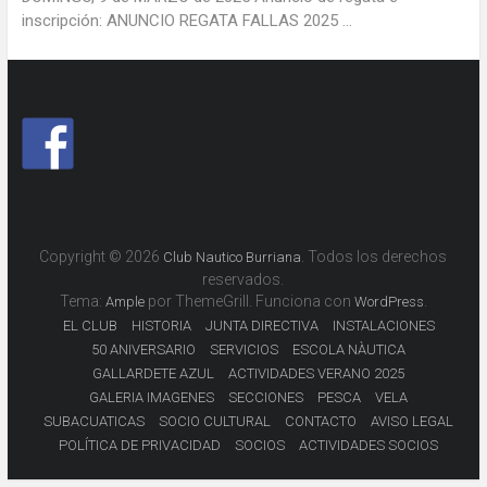
inscripción: ANUNCIO REGATA FALLAS 2025 ...
Copyright © 2026
. Todos los derechos
Club Nautico Burriana
reservados.
Tema:
por ThemeGrill. Funciona con
.
Ample
WordPress
EL CLUB
HISTORIA
JUNTA DIRECTIVA
INSTALACIONES
50 ANIVERSARIO
SERVICIOS
ESCOLA NÀUTICA
GALLARDETE AZUL
ACTIVIDADES VERANO 2025
GALERIA IMAGENES
SECCIONES
PESCA
VELA
SUBACUATICAS
SOCIO CULTURAL
CONTACTO
AVISO LEGAL
POLÍTICA DE PRIVACIDAD
SOCIOS
ACTIVIDADES SOCIOS