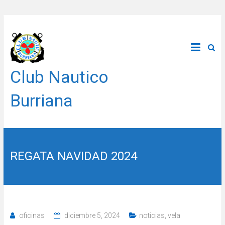
Saltar
al
contenido
Club Nautico
Burriana
REGATA NAVIDAD 2024
oficinas
diciembre 5, 2024
noticias
,
vela