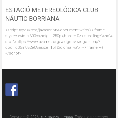
ESTACIÓ METEREOLÓGICA CLUB
NÁUTIC BORRIANA
<script type=»text/javascript»>document.write(«<iframe
style=\»width:300px;height:250px;border:0;\» scrolling=\»no\»
src=\»https://www.avamet.org/widgets/widget-l.php?
codi=c06m032e09&size=161&idioma=va\»></iframe>»)
</script>
Copyright © 2026
. Todos los derechos
Club Nautico Burriana