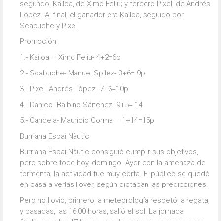
segundo, Kailoa, de Ximo Feliu; y tercero Pixel, de Andrés
López. Al final, el ganador era Kailoa, seguido por
Scabuche y Pixel.
Promoción
1.- Kailoa – Ximo Feliu- 4+2=6p
2.- Scabuche- Manuel Spilez- 3+6= 9p
3.- Pixel- Andrés López- 7+3=10p
4.- Danico- Balbino Sánchez- 9+5= 14
5.- Candela- Mauricio Corma – 1+14=15p
Burriana Espai Nàutic
Burriana Espai Nàutic consiguió cumplir sus objetivos,
pero sobre todo hoy, domingo. Ayer con la amenaza de
tormenta, la actividad fue muy corta. El público se quedó
en casa a verlas llover, según dictaban las predicciones.
Pero no llovió, primero la meteorología respetó la regata,
y pasadas, las 16:00 horas, salió el sol. La jornada