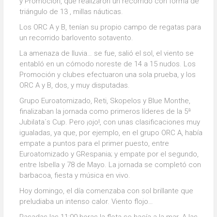
y Promoción, que realizaron un recorrido con forma de
triángulo de 13 , millas náuticas.
Los ORC A y B, tenían su propio campo de regatas para
un recorrido barlovento sotavento.
La amenaza de lluvia… se fue, salió el sol, el viento se
entabló en un cómodo noreste de 14 a 15 nudos. Los
Promoción y clubes efectuaron una sola prueba, y los
ORC A y B, dos, y muy disputadas.
Grupo Euroatomizado, Reti, Skopelos y Blue Monthe,
finalizaban la jornada como primeros líderes de la 5ª
Jubilata´s Cup. Pero ¡ojo!, con unas clasificaciones muy
igualadas, ya que, por ejemplo, en el grupo ORC A, había
empate a puntos para el primer puesto, entre
Euroatomizado y GRespania; y empate por el segundo,
entre Isbella y 78 de Mayo. La jornada se completó con
barbacoa, fiesta y música en vivo.
Hoy domingo, el día comenzaba con sol brillante que
preludiaba un intenso calor. Viento flojo…
Pasadas las 11:00 horas la flota se hacía a la mar. A las