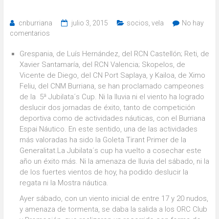
cnburriana
julio 3, 2015
socios
,
vela
No hay
comentarios
Grespania, de Luís Hernández, del RCN Castellón; Reti, de
Xavier Santamaría, del RCN Valencia; Skopelos, de
Vicente de Diego, del CN Port Saplaya, y Kailoa, de Ximo
Feliu, del CNM Burriana, se han proclamado campeones
de la 5ª Jubilata´s Cup. Ni la lluvia ni el viento ha logrado
deslucir dos jornadas de éxito, tanto de competición
deportiva como de actividades náuticas, con el Burriana
Espai Náutico. En este sentido, una de las actividades
más valoradas ha sido la Goleta Tirant Primer de la
Generalitat.La Jubilata´s cup ha vuelto a cosechar este
año un éxito más. Ni la amenaza de lluvia del sábado, ni la
de los fuertes vientos de hoy, ha podido deslucir la
regata ni la Mostra náutica.
Ayer sábado, con un viento inicial de entre 17 y 20 nudos,
y amenaza de tormenta, se daba la salida a los ORC Club