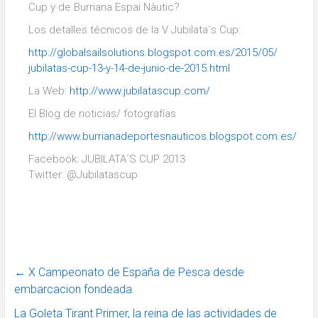
Cup y de Burriana Espai Nàutic?
Los detalles técnicos de la V Jubilata´s Cup:
http://globalsailsolutions.
blogspot.com.es/2015/05/
jubilatas-cup-13-y-14-de-
junio-de-2015.html
La Web:
http://www.jubilatascup.com/
El Blog de noticias/ fotografías
http://www.
burrianadeportesnauticos.
blogspot.com.es/
Facebook: JUBILATA´S CUP 2013
Twitter: @Jubilatascup
←
X Campeonato de España de Pesca desde
embarcacion fondeada.
La Goleta Tirant Primer, la reina de las actividades de