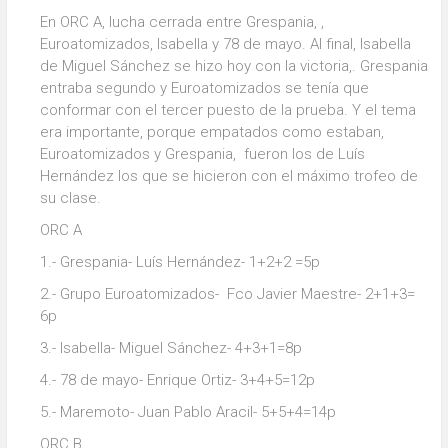
En ORC A, lucha cerrada entre Grespania, ,
Euroatomizados, Isabella y 78 de mayo. Al final, Isabella
de Miguel Sánchez se hizo hoy con la victoria,. Grespania
entraba segundo y Euroatomizados se tenía que
conformar con el tercer puesto de la prueba. Y el tema
era importante, porque empatados como estaban,
Euroatomizados y Grespania, fueron los de Luís
Hernández los que se hicieron con el máximo trofeo de
su clase.
ORC A
1.- Grespania- Luís Hernández- 1+2+2 =5p
2.- Grupo Euroatomizados- Fco Javier Maestre- 2+1+3=
6p
3.- Isabella- Miguel Sánchez- 4+3+1=8p
4.- 78 de mayo- Enrique Ortiz- 3+4+5=12p
5.- Maremoto- Juan Pablo Aracil- 5+5+4=14p
ORC B