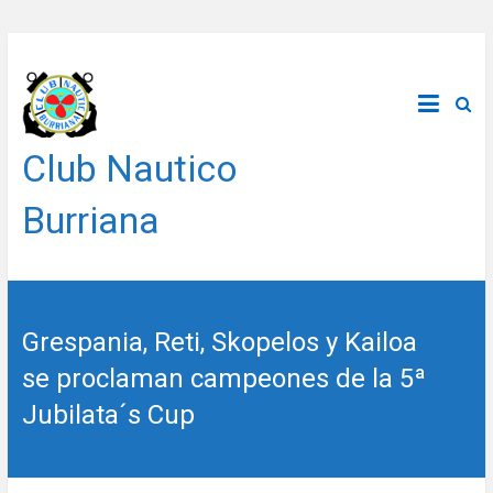
Saltar
al
contenido
Club Nautico
Burriana
Grespania, Reti, Skopelos y Kailoa
se proclaman campeones de la 5ª
Jubilata´s Cup