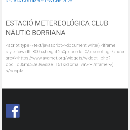
REGATA COLUMBRETES CNB 2026
ESTACIÓ METEREOLÓGICA CLUB
NÁUTIC BORRIANA
<script type=»text/javascript»>document.write(«<iframe
style=\»width:300px;height:250px;border:0;\» scrolling=\»no\»
src=\»https://www.avamet.org/widgets/widget-l.php?
codi=c06m032e09&size=161&idioma=va\»></iframe>»)
</script>