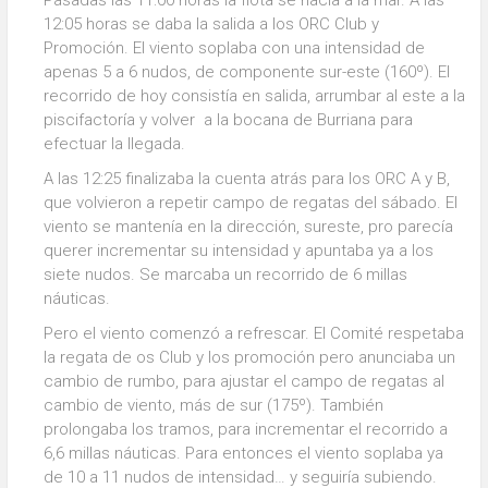
12:05 horas se daba la salida a los ORC Club y
Promoción. El viento soplaba con una intensidad de
apenas 5 a 6 nudos, de componente sur-este (160º). El
recorrido de hoy consistía en salida, arrumbar al este a la
piscifactoría y volver a la bocana de Burriana para
efectuar la llegada.
A las 12:25 finalizaba la cuenta atrás para los ORC A y B,
que volvieron a repetir campo de regatas del sábado. El
viento se mantenía en la dirección, sureste, pro parecía
querer incrementar su intensidad y apuntaba ya a los
siete nudos. Se marcaba un recorrido de 6 millas
náuticas.
Pero el viento comenzó a refrescar. El Comité respetaba
la regata de os Club y los promoción pero anunciaba un
cambio de rumbo, para ajustar el campo de regatas al
cambio de viento, más de sur (175º). También
prolongaba los tramos, para incrementar el recorrido a
6,6 millas náuticas. Para entonces el viento soplaba ya
de 10 a 11 nudos de intensidad… y seguiría subiendo.