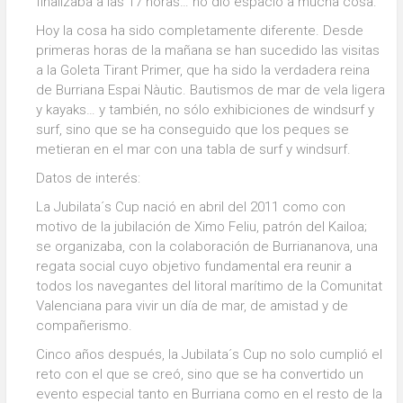
finalizaba a las 17 horas… no dio espacio a mucha cosa.
Hoy la cosa ha sido completamente diferente. Desde
primeras horas de la mañana se han sucedido las visitas
a la Goleta Tirant Primer, que ha sido la verdadera reina
de Burriana Espai Nàutic. Bautismos de mar de vela ligera
y kayaks… y también, no sólo exhibiciones de windsurf y
surf, sino que se ha conseguido que los peques se
metieran en el mar con una tabla de surf y windsurf.
Datos de interés:
La Jubilata´s Cup nació en abril del 2011 como con
motivo de la jubilación de Ximo Feliu, patrón del Kailoa;
se organizaba, con la colaboración de Burriananova, una
regata social cuyo objetivo fundamental era reunir a
todos los navegantes del litoral marítimo de la Comunitat
Valenciana para vivir un día de mar, de amistad y de
compañerismo.
Cinco años después, la Jubilata´s Cup no solo cumplió el
reto con el que se creó, sino que se ha convertido un
evento especial tanto en Burriana como en el resto de la