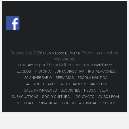
Copyright © 2026
. Todos los derechos
Club Nautico Burriana
reservados.
Tema:
por ThemeGrill. Funciona con
.
Ample
WordPress
EL CLUB
HISTORIA
JUNTA DIRECTIVA
INSTALACIONES
50 ANIVERSARIO
SERVICIOS
ESCOLA NÀUTICA
GALLARDETE AZUL
ACTIVIDADES VERANO 2025
GALERIA IMAGENES
SECCIONES
PESCA
VELA
SUBACUATICAS
SOCIO CULTURAL
CONTACTO
AVISO LEGAL
POLÍTICA DE PRIVACIDAD
SOCIOS
ACTIVIDADES SOCIOS