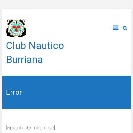
Saltar
al
contenido
Club Nautico
Burriana
Error
[wpc_client_error_image]