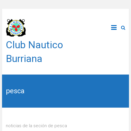
Saltar
al
contenido
Club Nautico
Burriana
pesca
noticias de la seción de pesca