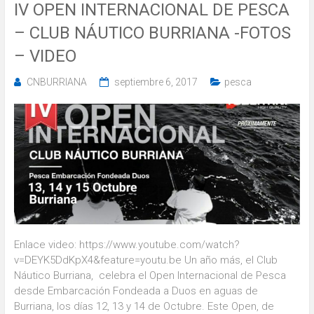
IV OPEN INTERNACIONAL DE PESCA
– CLUB NÁUTICO BURRIANA -FOTOS
– VIDEO
CNBURRIANA
septiembre 6, 2017
pesca
Enlace video: https://www.youtube.com/watch?
v=DEYK5DdKpX4&feature=youtu.be Un año más, el Club
Náutico Burriana, celebra el Open Internacional de Pesca
desde Embarcación Fondeada a Duos en aguas de
Burriana, los días 12, 13 y 14 de Octubre. Este Open, de