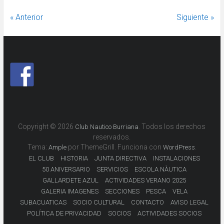
« Anterior
Siguiente »
Copyright © 2026
. Todos los derechos
Club Nautico Burriana
reservados.
Tema:
por ThemeGrill. Funciona con
.
Ample
WordPress
EL CLUB
HISTORIA
JUNTA DIRECTIVA
INSTALACIONES
50 ANIVERSARIO
SERVICIOS
ESCOLA NÀUTICA
GALLARDETE AZUL
ACTIVIDADES VERANO 2025
GALERIA IMAGENES
SECCIONES
PESCA
VELA
SUBACUATICAS
SOCIO CULTURAL
CONTACTO
AVISO LEGAL
POLÍTICA DE PRIVACIDAD
SOCIOS
ACTIVIDADES SOCIOS