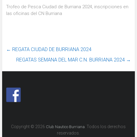
Trofeo de Pesca Ciudad de Burriana 2024, inscripciones en
las oficinas del CN Burriana
←
REGATA CIUDAD DE BURRIANA 2024
REGATAS SEMANA DEL MAR C.N. BURRIANA 2024
→
Copyright © 2026
. Todos los derechos
Club Nautico Burriana
reservados.