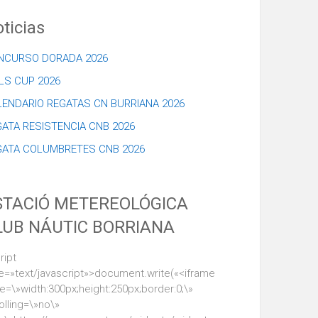
ticias
NCURSO DORADA 2026
LS CUP 2026
LENDARIO REGATAS CN BURRIANA 2026
ATA RESISTENCIA CNB 2026
GATA COLUMBRETES CNB 2026
STACIÓ METEREOLÓGICA
LUB NÁUTIC BORRIANA
ript
e=»text/javascript»>document.write(«<iframe
le=\»width:300px;height:250px;border:0;\»
olling=\»no\»