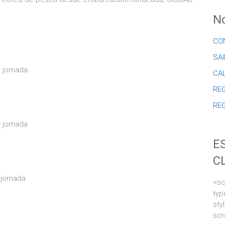
No
CO
SAI
 jornada.
CA
REG
RE
 jornada
E
C
 jornada
<sc
typ
sty
scr