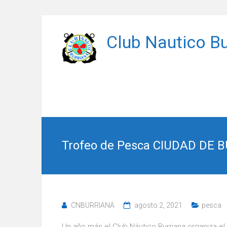
Saltar
al
Club Nautico Bu
contenido
Trofeo de Pesca CIUDAD DE B
CNBURRIANA
agosto 2, 2021
pesca
Un año más el Club Náutico Burriana organiza