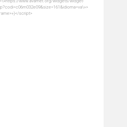
=\»https://www.avamet.org/widgets/widget-
hp?codi=c06m032e09&size=161&idioma=va\»>
frame>»)</script>