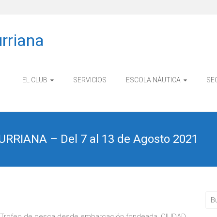
rriana
EL CLUB
SERVICIOS
ESCOLA NÀUTICA
SE
URRIANA – Del 7 al 13 de Agosto 2021
 el Trofeo de pesca desde embarcación fondeada, CIUDAD