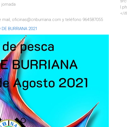
src
 jornada
l.p
</i
 de mail, oficinas@cnburriana.com y teléfono 964587055
DE BURRIANA 2021