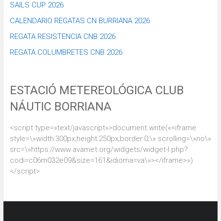
SAILS CUP 2026
CALENDARIO REGATAS CN BURRIANA 2026
REGATA RESISTENCIA CNB 2026
REGATA COLUMBRETES CNB 2026
ESTACIÓ METEREOLÓGICA CLUB
NÁUTIC BORRIANA
<script type=»text/javascript»>document.write(«<iframe
style=\»width:300px;height:250px;border:0;\» scrolling=\»no\»
src=\»https://www.avamet.org/widgets/widget-l.php?
codi=c06m032e09&size=161&idioma=va\»></iframe>»)
</script>