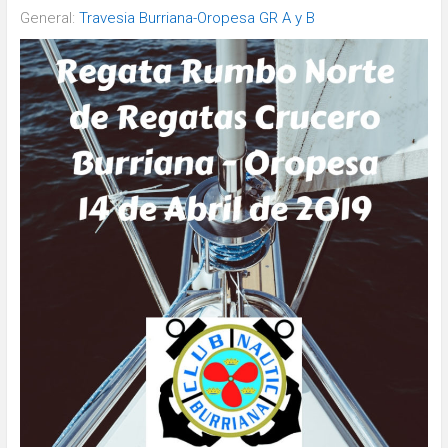
General:
Travesia Burriana-Oropesa GR A y B