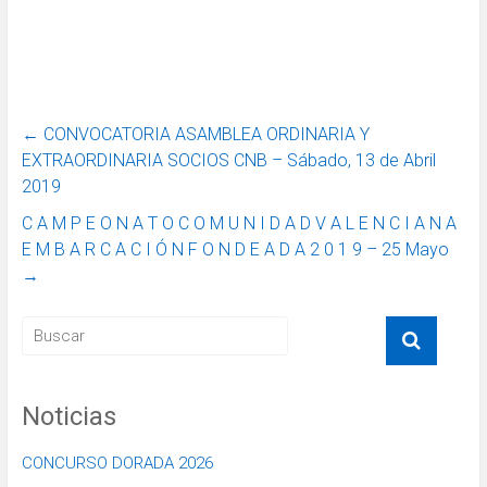
←
CONVOCATORIA ASAMBLEA ORDINARIA Y
EXTRAORDINARIA SOCIOS CNB – Sábado, 13 de Abril
2019
C A M P E O N A T O C O M U N I D A D V A L E N C I A N A
E M B A R C A C I Ó N F O N D E A D A 2 0 1 9 – 25 Mayo
→
Noticias
CONCURSO DORADA 2026