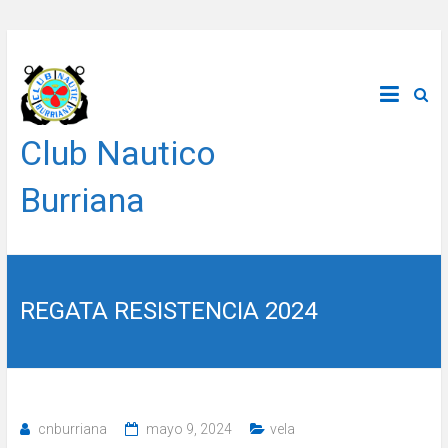
Saltar
al
contenido
Club Nautico
Burriana
REGATA RESISTENCIA 2024
cnburriana
mayo 9, 2024
vela