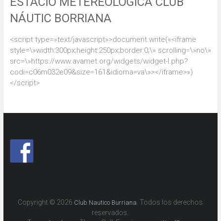
ESTACIÓ METEREOLÓGICA CLUB
NÁUTIC BORRIANA
<script type=»text/javascript»>document.write(«<iframe
style=\»width:300px;height:250px;border:0;\» scrolling=\»no\»
src=\»https://www.avamet.org/widgets/widget-l.php?
codi=c06m032e09&size=161&idioma=va\»></iframe>»)
</script>
Copyright © 2026
. Todos los derechos
Club Nautico Burriana
reservados.