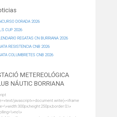
ticias
NCURSO DORADA 2026
LS CUP 2026
LENDARIO REGATAS CN BURRIANA 2026
ATA RESISTENCIA CNB 2026
GATA COLUMBRETES CNB 2026
STACIÓ METEREOLÓGICA
LUB NÁUTIC BORRIANA
ript
e=»text/javascript»>document.write(«<iframe
le=\»width:300px;height:250px;border:0;\»
olling=\»no\»