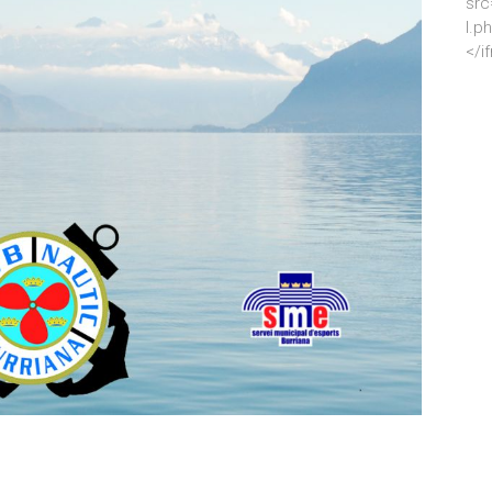
src
l.p
</i