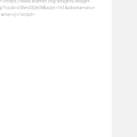
=\»https://www.avamet.org/widgets/widget-
hp?codi=c06m032e09&size=161&idioma=va\»>
frame>»)</script>