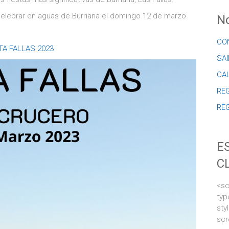
elebrar en aguas de Burriana el domingo 12 de marzo.
No
CO
TA FALLAS 2023
SAI
CA
REG
RE
E
C
<sc
typ
sty
scr