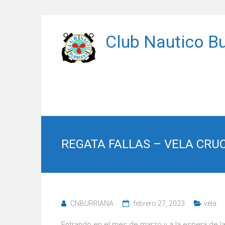
Saltar
al
Club Nautico Bu
contenido
REGATA FALLAS – VELA CRUC
CNBURRIANA
febrero 27, 2023
vela
Entrando en el mes de marzo y a la espera de las