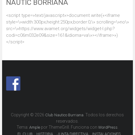
NÁUTIC BORRIANA
<script type=»text/javascript»>document.write(«<iframe
style=\»width:300px;height:250px;border:0;\» scrolling=\»no\»
src=\»https://www.avamet.org/widgets/widget-l.php?
codi=c06m032e09&size=161&idioma=va\»></iframe>»)
</script>
Copyright © 2026
. Todos los derechos
Club Nautico Burriana
reservados.
Tema:
por ThemeGrill. Funciona con
.
Ample
WordPress
EL CLUB
HISTORIA
JUNTA DIRECTIVA
INSTALACIONES