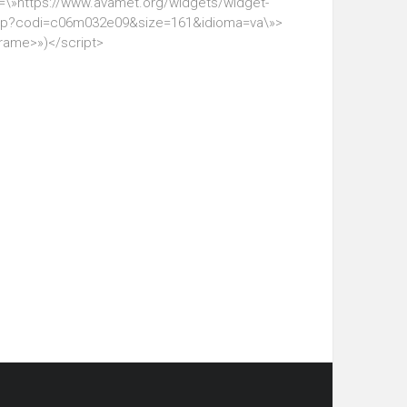
=\»https://www.avamet.org/widgets/widget-
hp?codi=c06m032e09&size=161&idioma=va\»>
frame>»)</script>