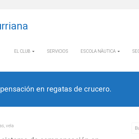
rriana
EL CLUB
SERVICIOS
ESCOLA NÀUTICA
SE
pensación en regatas de crucero.
ias
,
vela