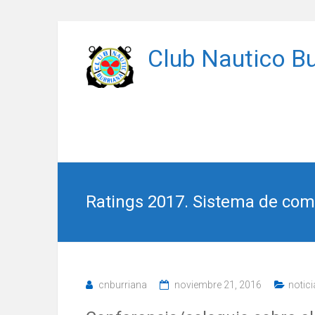
Saltar
al
Club Nautico Bu
contenido
Ratings 2017. Sistema de com
cnburriana
noviembre 21, 2016
notic