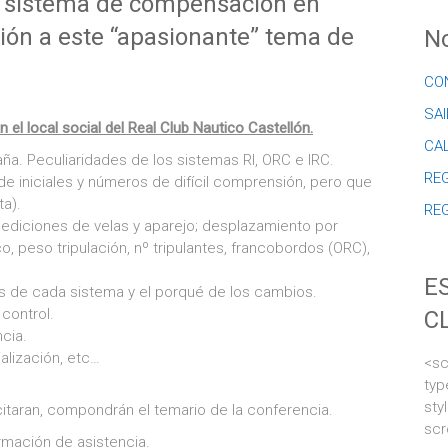
l sistema de compensación en
ión a este “apasionante” tema de
No
CO
SAI
n el local social del Real Club Nautico Castellón.
CA
. Peculiaridades de los sistemas RI, ORC e IRC.
REG
 de iniciales y números de difícil comprensión, pero que
ta).
RE
mediciones de velas y aparejo; desplazamiento por
, peso tripulación, nº tripulantes, francobordos (ORC),
E
 de cada sistema y el porqué de los cambios.
 control.
C
cia.
alización, etc…
<sc
typ
sty
itaran, compondrán el temario de la conferencia.
scr
rmación de asistencia.