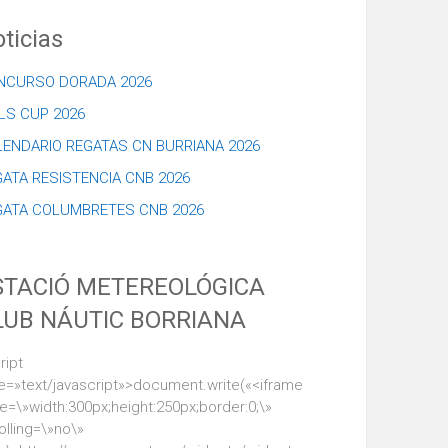
ticias
NCURSO DORADA 2026
LS CUP 2026
LENDARIO REGATAS CN BURRIANA 2026
ATA RESISTENCIA CNB 2026
GATA COLUMBRETES CNB 2026
STACIÓ METEREOLÓGICA
LUB NÁUTIC BORRIANA
ript
e=»text/javascript»>document.write(«<iframe
le=\»width:300px;height:250px;border:0;\»
olling=\»no\»