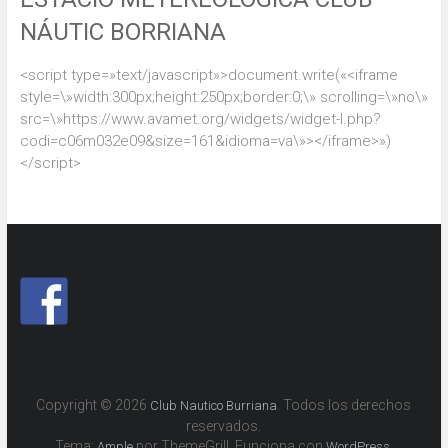
NÁUTIC BORRIANA
<script type=»text/javascript»>document.write(«<iframe
style=\»width:300px;height:250px;border:0;\» scrolling=\»no\»
src=\»https://www.avamet.org/widgets/widget-l.php?
codi=c06m032e09&size=161&idioma=va\»></iframe>»)
</script>
Copyright © 2026
. Todos los derechos
Club Nautico Burriana
reservados.
Tema:
por ThemeGrill. Funciona con
.
Ample
WordPress