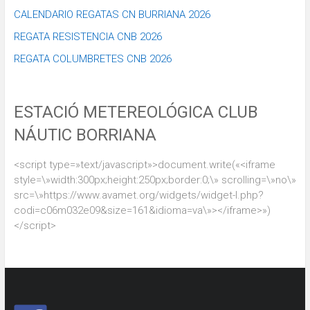
CALENDARIO REGATAS CN BURRIANA 2026
REGATA RESISTENCIA CNB 2026
REGATA COLUMBRETES CNB 2026
ESTACIÓ METEREOLÓGICA CLUB
NÁUTIC BORRIANA
<script type=»text/javascript»>document.write(«<iframe
style=\»width:300px;height:250px;border:0;\» scrolling=\»no\»
src=\»https://www.avamet.org/widgets/widget-l.php?
codi=c06m032e09&size=161&idioma=va\»></iframe>»)
</script>