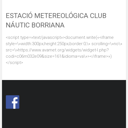
ESTACIÓ METEREOLÓGICA CLUB
NÁUTIC BORRIANA
<script type=»text/javascript»>document.write(«<iframe
style=\»width:300px;height:250px;border:0;\» scrolling=\»no\»
src=\»https://www.avamet.org/widgets/widget-l.php?
codi=c06m032e09&size=161&idioma=va\»></iframe>»)
</script>