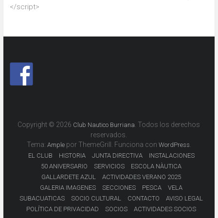
</script>
Copyright © 2026
. Todos los derechos
Club Nautico Burriana
reservados.
Tema:
por ThemeGrill. Funciona con
.
Ample
WordPress
EL CLUB
HISTORIA
JUNTA DIRECTIVA
INSTALACIONES
50 ANIVERSARIO
SERVICIOS
ESCOLA NÀUTICA
GALLARDETE AZUL
ACTIVIDADES VERANO 2025
GALERIA IMAGENES
SECCIONES
PESCA
VELA
SUBACUATICAS
SOCIO CULTURAL
CONTACTO
AVISO LEGAL
POLÍTICA DE PRIVACIDAD
SOCIOS
ACTIVIDADES SOCIOS