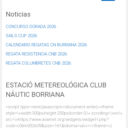
Noticias
CONCURSO DORADA 2026
SAILS CUP 2026
CALENDARIO REGATAS CN BURRIANA 2026
REGATA RESISTENCIA CNB 2026
REGATA COLUMBRETES CNB 2026
ESTACIÓ METEREOLÓGICA CLUB
NÁUTIC BORRIANA
<script type=»text/javascript»>document.write(«<iframe
style=\»width:300px;height:250px;border:0;\» scrolling=\»no\»
src=\»https://www.avamet.org/widgets/widget-l.php?
codi=c06m032e09&size=161&idioma=va\»></iframe>»)